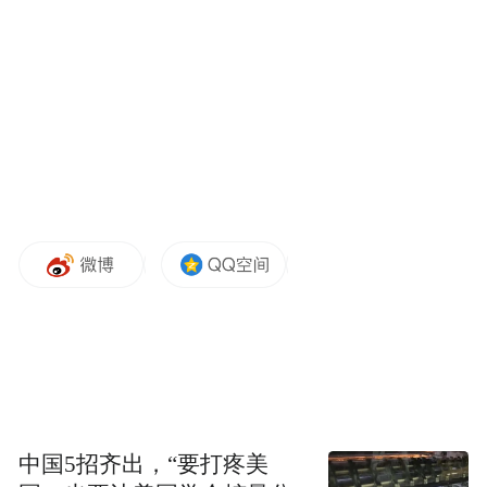
奏效了。
他们之前对裁判有异议，因为法国
或者不是法国的原因，或者是为了法国国家
队。我想说，在生活中并不是所有按照正确
方式进行的事都能顺利，只要你走正道，你
就会经历艰辛。所以我们走在正确的道路
上，我们很努力，但是我们被外部因素伤害
了。
当然，所有在场的那些外国的大人物们，他
们什么感觉都没有，因为他们根本就不在
乎。我得说，我们原本理应获胜，我不想对
我们自己说“运气不好”，不，我们在我们这
里展现了荣誉，体面地出局了。但是结果不
中国5招齐出，“要打疼美