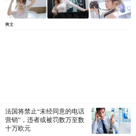
爽文
法国将禁止“未经同意的电话
营销”，违者或被罚数万至数
十万欧元