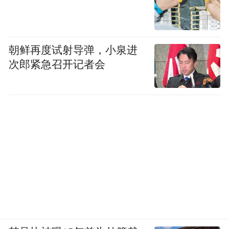
哈桑
：我不想把话题往那个方向去引，但是
我们当时谈论的是人道主义状况。有谁知道
朝鲜再度试射导弹，小泉进
那些死去的孩子们，那些被炸断腿、被炸断
次郎紧急召开记者会
手、被弄瞎的孩子们吗？你们有任何感觉
吗？你们有哪怕一点感觉吗？足球原本应该
是这样的，媒体、体育和球员应该支持特定
的事业，一个人道主义事业。
顺便说一句，在这个孩子们不断死去的国家
里，他们穿着阿根廷的球衣，穿着巴塞罗那
的球衣，穿着曼城的球衣，穿着皇马的球
衣，你们都看到了这些。但是你们只看着这
些人，他们爱你们，他们爱足球，但他们也