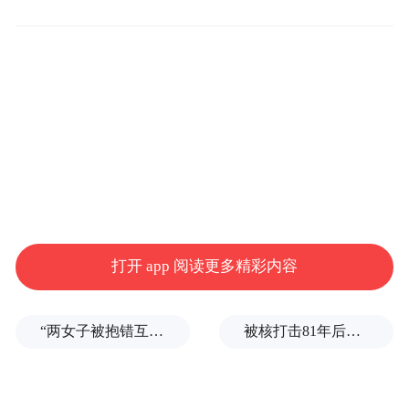
哈桑
：当然，谢谢你。我非常高兴，我感谢
我的所有球员，以及教练组、行政和医疗团
队的所有人。感谢真主，我今天带领的是一
个纯本土班底的教练组，并且带领着大约23
到24名球员——他们全都是效力于埃及本土
联赛的本土球员。我们对抗了世界上所有的
那些身价最高的球员，我们用本土球员和他
们抗衡。我们拼搏了，我们是表现更好的一
方，我们比卫冕冠军表现得更好。
打开 app 阅读更多精彩内容
我们在所有方面都更加出色，但是结果却受
到了一些因素的影响，不是外部因素，而是
“两女子被抱错互换人生37年”一当事人沉默多日发声：我不是受益者
被核打击81年后，日本广岛废墟旁响起抗议声：拒绝拥核
很
球场内部的因素，以及赛前场外的因素。
明显，阿根廷方面在赛前对裁判施加的压力