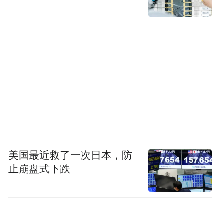
美国最近救了一次日本，防
止崩盘式下跌