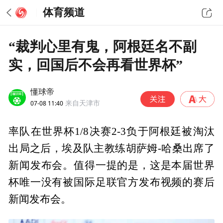
体育频道
“裁判心里有鬼，阿根廷名不副
实，回国后不会再看世界杯”
懂球帝
07-08 11:40
来自天津市
率队在世界杯1/8决赛2-3负于阿根廷被淘汰
出局之后，埃及队主教练胡萨姆-哈桑出席了
新闻发布会。值得一提的是，这是本届世界
杯唯一没有被国际足联官方发布视频的赛后
新闻发布会。