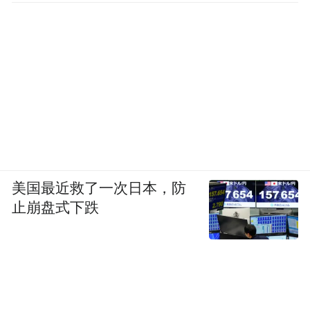
美国最近救了一次日本，防
止崩盘式下跌