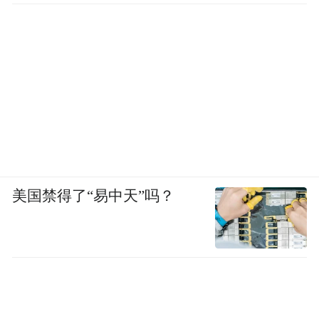
塔尔世界杯夺冠后的庆祝，这向您展示了我
们的国家队有多么强大，以及我们相信我们
的国家队能够在未来走得更远，请允许我问
您一个问题，在您得到黄牌之后，您和法国
裁判之间进行了什么样的对话？您和他之间
究竟发生了什么？另外，您想对这些为埃及
踢出一场历史性比赛和赛事的男子汉球员们
传递什么信息？
美国禁得了“易中天”吗？
哈桑
：谢谢你，谢谢你美好的溢美之词。我
只想对现在正在观看的数百万埃及球迷说声
谢谢，谢谢你的这番话。当然，我对球员们
说我非常感谢他们，我为他们感到骄傲，这
支球队还会继续发展。我之前期待他们能做