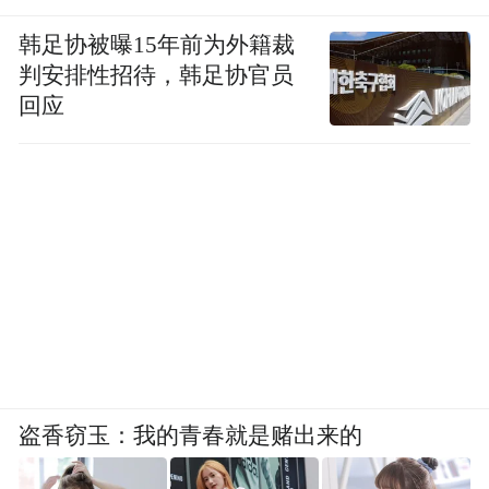
韩足协被曝15年前为外籍裁
判安排性招待，韩足协官员
回应
盗香窃玉：我的青春就是赌出来的