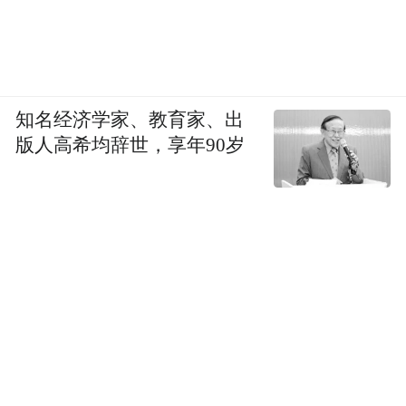
知名经济学家、教育家、出
版人高希均辞世，享年90岁