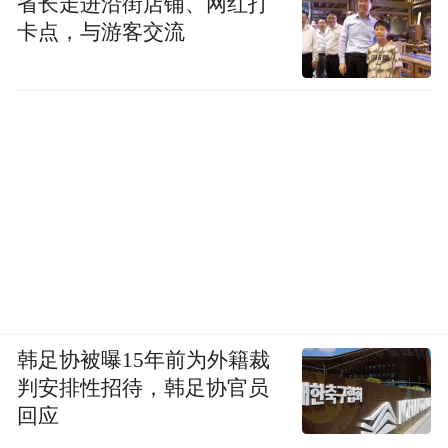
省长走进沿街店铺、网红打
卡点，与游客交流
韩足协被曝15年前为外籍裁
判安排性招待，韩足协官员
回应