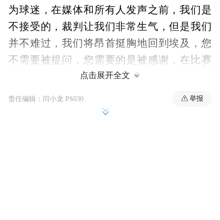
为球迷，在媒体和所有人发声之前，我们是
不接受的，裁判让我们非常生气，但是我们
并不难过，我们将昂首挺胸地回到埃及，您
不需要被提问，您需要的是被感谢，在比赛
点击展开全文
结束后，我想听听您有什么想说的？
举报
责任编辑：闫小龙 PS030