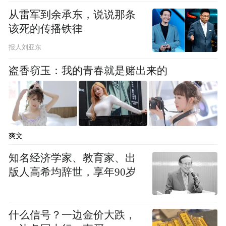
的种种事件。
从雷军到余承东，说说那条
该死的传播铁律
除此之外，我断言，安排比赛时间的那个人
报人刘亚东
肯定没踢过足球，和足球毫无关系。根本没
有足球比赛会是安排在中午12点进行的，绝
盗香窃玉：我的青春就是赌出来的
对没有。中午12点你可以出去散散步，呼吸
一下新鲜空气，吃顿饭，但是踢比赛？如果
你们懂的话，如果那些安排的人懂什么是比
爽文
赛的话，赛前几个小时球员应该什么时候吃
饭？难道让球员早上7点半吃饭，然后中午12
知名经济学家、教育家、出
版人高希均辞世，享年90岁
点去踢比赛？所以这整件事，一切都包含了
非常糟糕的负面因素，我非常强烈地反对场
内和场外发生的一切。
什么信号？一边金价大跌，