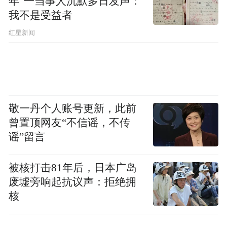
年”一当事人沉默多日发声：
我不是受益者
红星新闻
凤凰新闻
敬一丹个人账号更新，此前
曾置顶网友“不信谣，不传
谣”留言
本来不同，就做不同，青春就要放肆狂欢，
张扬个性，敢玩敢闹，敢做不同，如此才值
被核打击81年后，日本广岛
得拥有不同凡响的世界。这个夏天，“就做不
废墟旁响起抗议声：拒绝拥
同”的凤凰新闻客户端，通过炫彩夜跑趴，让
核
青春躁动的年轻人一起回归初心，放肆Feng
跑，尽情嗨出每个人的不同！