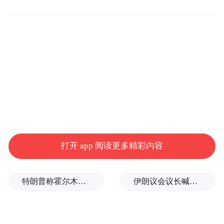
六种ILLUMI独创荧光水剂激情喷射，用荧光
色彩点亮黑夜中的激情，用炫彩的“子弹”划
破长空的黑夜！
冲破终点狂舞派对开始上演，伴着音乐在暗
夜中肆意舞动，用尖叫喊出自己的个性态
度，嗨出自己就做不同的的节奏！
打开 app 阅读更多精彩内容
特朗普称霍尔木兹海峡协议尚未达成，正参与相关谈判
伊朗议会议长喊话：别再作秀了！