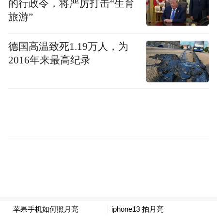
“就做不同”的凤凰新闻客户端，作为2016
的行政令，将严厉打击“生育
旅游”
ILLUMI RUN的战略合作媒体，在沈阳站将
继续联合ILLUMI RUN发起晒照上头条活
德国高温致死1.19万人，为
动。活动当天参与互动的跑友们只要以#就做
2016年来最高纪录
不同放肆Feng跑#为话题，分享ILLUMI RUN
现场照到微博并@凤凰新闻客户端
@ILLUMIRUN，即有机会登上凤凰新闻客户
端头条！