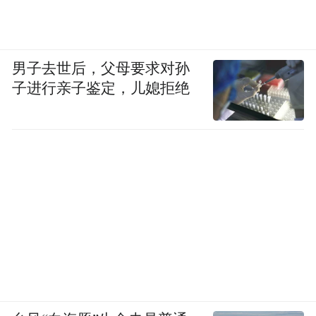
男子去世后，父母要求对孙
子进行亲子鉴定，儿媳拒绝
除了国产运动品牌，国际运动品牌也有部分
品牌发布双11战报：
美国运动休闲品牌斯凯奇，2020年双11电商
销售额突破10亿元，同比增长45%；意大利
运动潮流品牌Kappa全渠道销售额破1.25亿