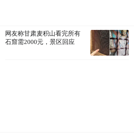
网友称甘肃麦积山看完所有
石窟需2000元，景区回应