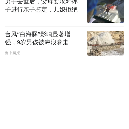
男子去世后，父母要求对孙
子进行亲子鉴定，儿媳拒绝
台风“白海豚”影响显著增
强，9岁男孩被海浪卷走
2020与2019体育品牌
双11
战绩对比
鲁中晨报
双11结束之后，各家运动品牌都出了战报。
比如安踏集团在12日上午发布双11战果，成
交额为28.4亿元，较去年增长53%，旗下多
品牌都有不同程度的增长。
FILA品牌位列运动鞋服
天猫平台数据显示：