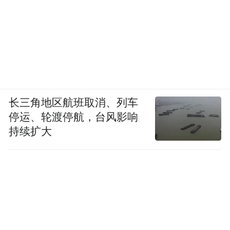
长三角地区航班取消、列车
停运、轮渡停航，台风影响
持续扩大