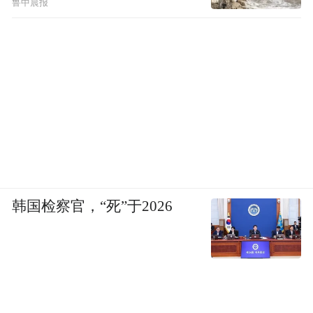
鲁中晨报
韩国检察官，“死”于2026