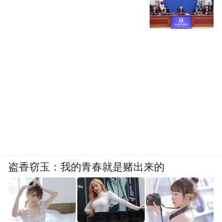
个行业打上了强心剂，让大家对体育的复苏
稍微有点信心。
另外，11月初在上海举办的中国国际进口博
览会首次增设「体育用品及赛事专区」，说
明体育消费正在融入我们的日常生活中，再
次恭喜这些双11获得良好销量的体育公司，
更期待未来拥有更多体育公司获得高段位增
长速度。
“特别声明：以上作品内容(包括在内的视频、图片或音
盗香窃玉：我的青春就是赌出来的
频)为凤凰网旗下自媒体平台“大风号”用户上传并发
布，本平台仅提供信息存储空间服务。
Notice: The content above (including the videos,
pictures and audios if any) is uploaded and posted