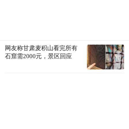
量数据。11月1日23:59，Keep全渠道销售额
「家用运动器械
环比618开门红增长152%，
首选」的Keep智能动感单车C1，单品单天成
交额就突破1000万。
网友称甘肃麦积山看完所有
石窟需2000元，景区回应