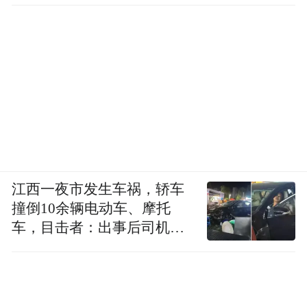
总破2
匹克也公布了天猫官方旗舰店销售额，
亿元
。当家单品态极闪现篮球鞋1小时就爆卖
江西一夜市发生车祸，轿车
5万件，而态极2.0跑步鞋1小时也爆卖4万
撞倒10余辆电动车、摩托
件。
车，目击者：出事后司机一
直坐车里