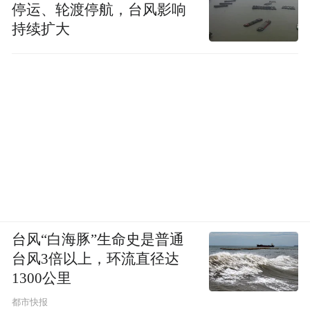
停运、轮渡停航，台风影响
持续扩大
台风“白海豚”生命史是普通
台风3倍以上，环流直径达
1300公里
都市快报