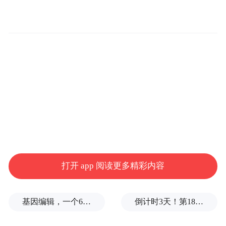
打开 app 阅读更多精彩内容
基因编辑，一个6岁女孩之死
倒计时3天！第18届影响世界华人盛典即将启幕