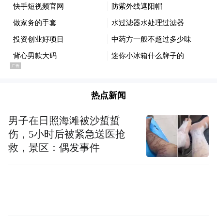
斯凯奇以及New Balance。与去年相比，前十
品牌幅度幅度变化不大，除了匡威出前十，
Vans进前十，其他品牌则都在榜单之上。
热点新闻
男子在日照海滩被沙蜇蜇
伤，5小时后被紧急送医抢
救，景区：偶发事件