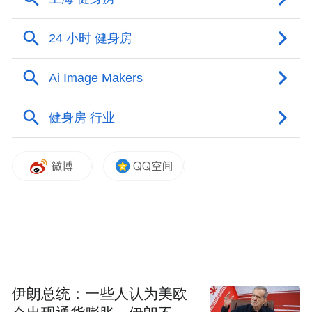
过往双11来看，健身消费领域并没有获得更
多注视，而今年面临着健康危机以及身材焦
虑的大环境里，国人更愿意为运动花钱了。
无论是线下健身房领域通过储值、课包等方
式积极应对双11，还是互联网运动平台，通
过售卖家庭智能健身器械产品，获得亮眼销
售额，侧面反应大众在后疫情时代对健身消
费的热情持续高涨。
伊朗总统：一些人认为美欧