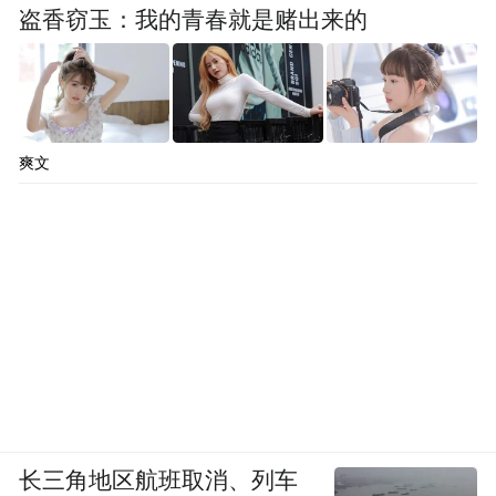
盗香窃玉：我的青春就是赌出来的
特步集团公布全品牌、线上渠道的双11总成
5.3亿元，同比增长50%。
绩为
旗下新品牌索
康尼表现亮眼，同比增长300%；迈乐也取得
爽文
了38%的增长。
长三角地区航班取消、列车