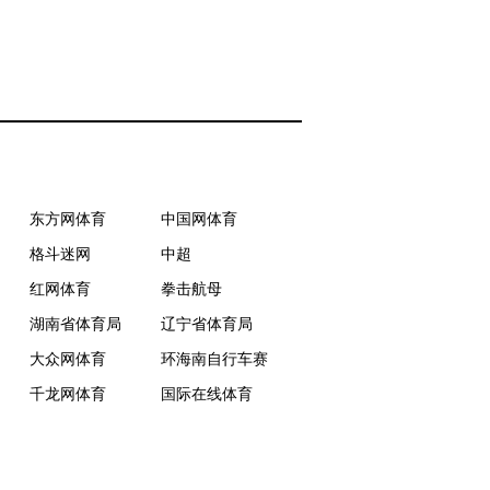
东方网体育
中国网体育
格斗迷网
中超
红网体育
拳击航母
湖南省体育局
辽宁省体育局
大众网体育
环海南自行车赛
千龙网体育
国际在线体育