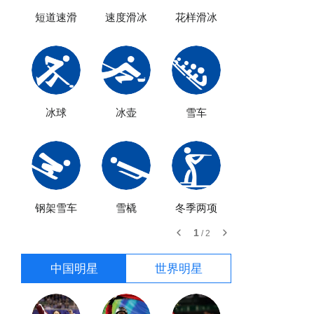
短道速滑
速度滑冰
花样滑冰
高山滑雪
冰球
冰壶
雪车
跳台滑雪
钢架雪车
雪橇
冬季两项
1
/
2
中国明星
世界明星