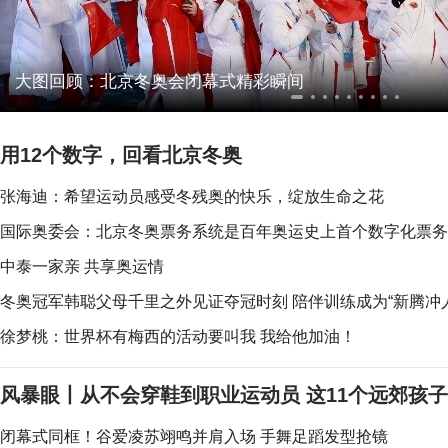
大图回顾：北京冬奥会闭幕式精彩瞬间
用12个数字，回看北京冬奥
张海迪：希望运动员感受冬残奥的快乐，绽放生命之花
国际奥委会：北京冬奥票务系统是百年奥运史上首个数字化票务
中泰一家亲 共享奥运情
冬奥冠军韩聪父母千里之外见证夺冠时刻 陪伴训练成为“新腾冲人
徐梦桃：世界杯有梅西的活动要叫我 我给他加油！
风暴眼丨从不会穿鞋到职业运动员 这11个远郊孩
闭幕式同框！谷爱凌苏翊鸣并肩入场 手舞足蹈发型抢镜