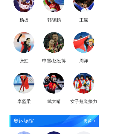
杨扬
韩晓鹏
王濛
张虹
申雪/赵宏博
周洋
李坚柔
武大靖
女子短道接力
奥运场馆
更多