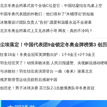
北京冬奥会闭幕式首个全场C位是它：中国结凝结在鸟巢上空
中国冬奥代表团的外教们：他们填补了“木桶理论”的短板
冰墩墩设计团队负责人"告别":愿爱和温暖永远不会谢幕
北京冬奥会闭幕式上又见赤膊小哥 网友：真的不冷吗？​​​
尘埃落定！中国代表团9金锁定冬奥金牌榜第3 创
狂拿16金！冬奥会冠军奖牌数出炉：1个4金王+2个3金王
羽生结弦哭了！动情亲吻冰面 人民日报盛赞、央视解说感动哽
与冰吻别！羽生结弦表演滑登台 一曲《春来》谢幕北京
俄罗斯滑雪运动员获胜后感谢中国
创历史！男子冰球决赛 芬兰队2-1击败俄奥队夺冬奥首冠